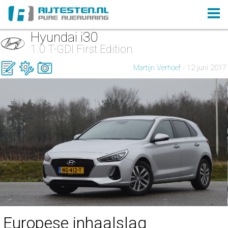
Hyundai i30
1.0 T-GDI First Edition
Martijn Verhoef
- 12 juni 2017
Europese inhaalslag