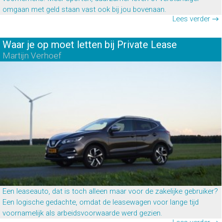
omgaan met geld staan vast ook bij jou bovenaan.
Lees verder →
Waar je op moet letten bij Private Lease
Martijn Verhoef
Een leaseauto, dat is toch alleen maar voor de zakelijke gebruiker?
Een logische gedachte, omdat de leasewagen voor lange tijd
voornamelijk als arbeidsvoorwaarde werd gezien.