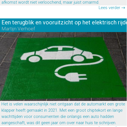
afkomst wordt niet verloochend, maar juist omarmd.
Lees verder →
Een terugblik en vooruitzicht op het elektrisch rijd
Martijn Verhoef
Het is velen waarschijnlijk niet ontgaan dat de automarkt een grote
klapper heeft gemaakt in 2021. Met een groot chiptekort en lange
wachttijden voor consumenten die onlangs een auto hadden
aangeschaft, was dit geen jaar om over naar huis te schrijven.