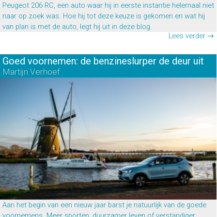
Peugeot 206 RC, een auto waar hij in eerste instantie helemaal niet
naar op zoek was. Hoe hij tot deze keuze is gekomen en wat hij
van plan is met de auto, legt hij uit in deze blog.
Lees verder →
Goed voornemen: de benzineslurper de deur uit
Martijn Verhoef
Aan het begin van een nieuw jaar barst je natuurlijk van de goede
voornemens. Meer sporten, duurzamer leven of verstandiger