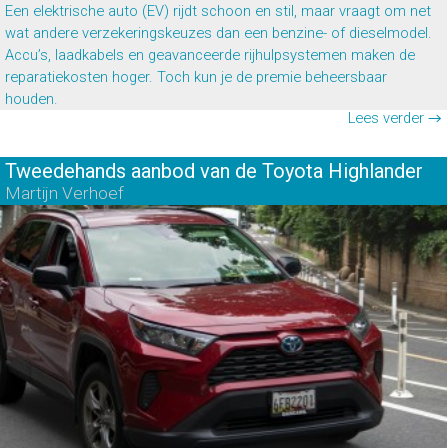
Een elektrische auto (EV) rijdt schoon en stil, maar vraagt om net
wat andere verzekeringskeuzes dan een benzine- of dieselmodel.
Accu’s, laadkabels en geavanceerde rijhulpsystemen maken de
reparatiekosten hoger. Toch kun je de premie beheersbaar
houden.
Lees verder →
Tweedehands aanbod van de Toyota Highlander
Martijn Verhoef