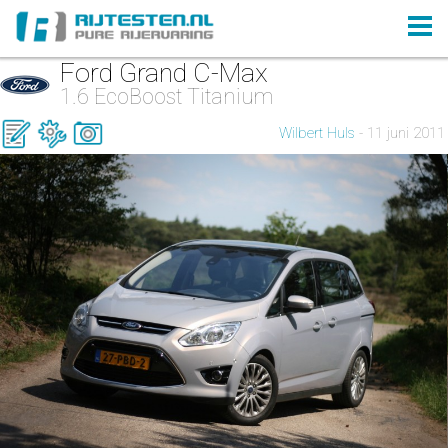
Ford Grand C-Max
1.6 EcoBoost Titanium
Wilbert Huls
- 11 juni 2011