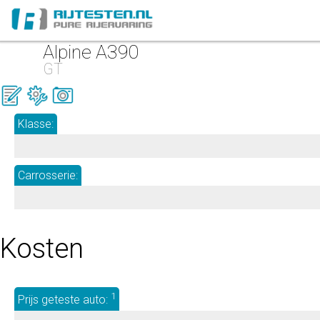
Alpine A390
GT
Klasse:
Carrosserie:
Kosten
1
Prijs geteste auto: