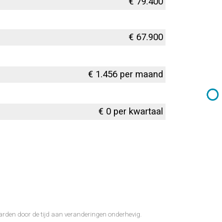
€ 79.400
€ 67.900
€ 1.456 per maand
€ 0 per kwartaal
aarden door de tijd aan veranderingen onderhevig.