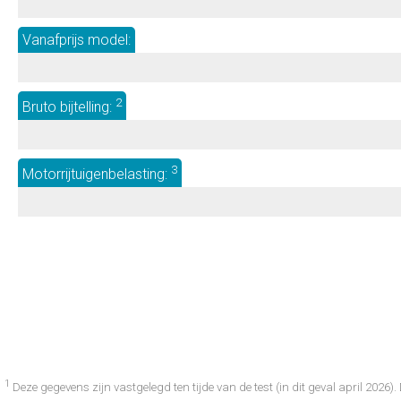
Vanafprijs model:
2
Bruto bijtelling:
3
Motorrijtuigenbelasting:
1
Deze gegevens zijn vastgelegd ten tijde van de test (in dit geval april 20