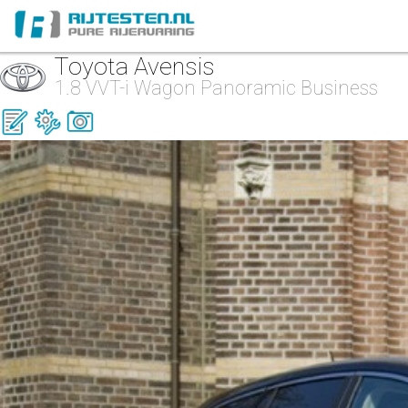
Toyota Avensis
1.8 VVT-i Wagon Panoramic Business