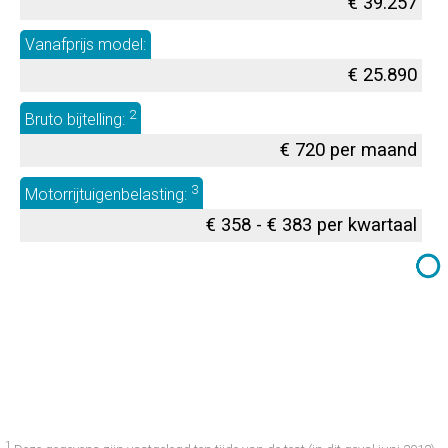
€ 39.257
Vanafprijs model:
€ 25.890
2
Bruto bijtelling:
€ 720 per maand
3
Motorrijtuigenbelasting:
€ 358 - € 383 per kwartaal
1