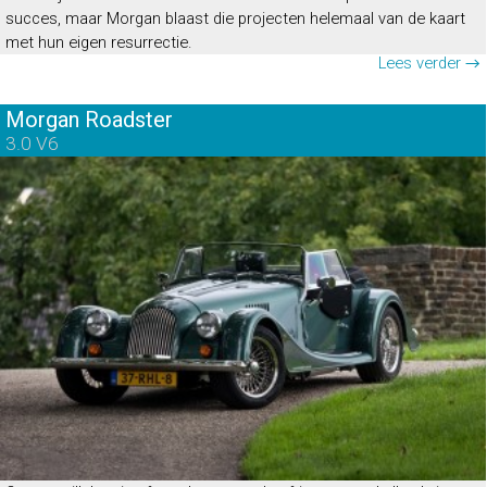
succes, maar Morgan blaast die projecten helemaal van de kaart
met hun eigen resurrectie.
Lees verder →
Morgan Roadster
3.0 V6